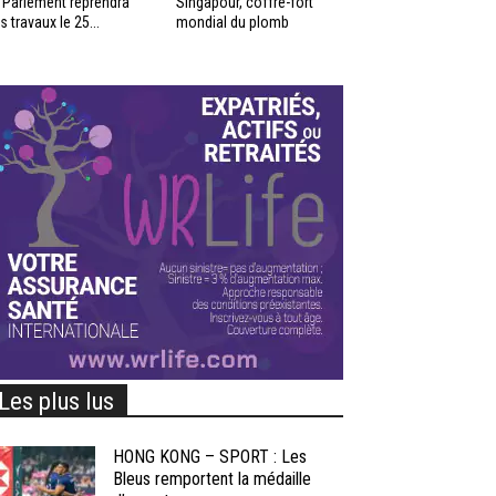
 Parlement reprendra
Singapour, coffre-fort
s travaux le 25...
mondial du plomb
Les plus lus
HONG KONG – SPORT : Les
Bleus remportent la médaille