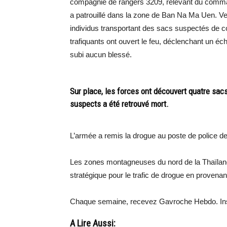
compagnie de rangers 3209, relevant du comman
a patrouillé dans la zone de Ban Na Ma Uen. Ver
individus transportant des sacs suspectés de cont
trafiquants ont ouvert le feu, déclenchant un éch
subi aucun blessé.
Sur place, les forces ont découvert quatre sa
suspects a été retrouvé mort.
L’armée a remis la drogue au poste de police de
Les zones montagneuses du nord de la Thaïlande
stratégique pour le trafic de drogue en provena
Chaque semaine, recevez Gavroche Hebdo. Ins
A Lire Aussi: