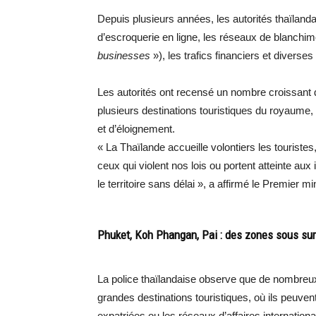
Depuis plusieurs années, les autorités thaïlanda
d’escroquerie en ligne, les réseaux de blanchim
businesses
»), les trafics financiers et diverses
Les autorités ont recensé un nombre croissant d
plusieurs destinations touristiques du royaume, r
et d’éloignement.
« La Thaïlande accueille volontiers les touriste
ceux qui violent nos lois ou portent atteinte aux
le territoire sans délai », a affirmé le Premier m
Phuket, Koh Phangan, Pai : des zones sous sur
La police thaïlandaise observe que de nombreux
grandes destinations touristiques, où ils peuv
expatriées ou les réseaux d’affaires internation