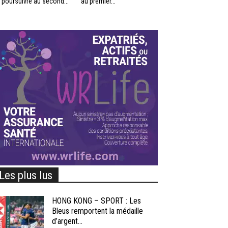
 poursuivre au second...
au premier...
Les plus lus
HONG KONG – SPORT : Les
Bleus remportent la médaille
d’argent...