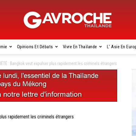
omie
Opinions Et Débats
Vivre En Thaïlande
L’ Asie En Euro
Gavroche
TÉ : Bangkok veut expulser plus rapidement les criminels étrangers
Thaïlande
us rapidement les criminels étrangers