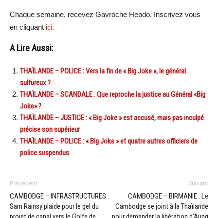
Chaque semaine, recevez Gavroche Hebdo. Inscrivez vous
en cliquant
ici
.
A Lire Aussi:
THAÏLANDE – POLICE : Vers la fin de « Big Joke », le général
sulfureux ?
THAÏLANDE – SCANDALE : Que reproche la justice au Général «Big
Joke» ?
THAÏLANDE – JUSTICE : « Big Joke » est accusé, mais pas inculpé
précise son supérieur
THAÏLANDE – POLICE : « Big Joke » et quatre autres officiers de
police suspendus
Précédent
Suivant
CAMBODGE – INFRASTRUCTURES :
CAMBODGE – BIRMANIE : Le
Sam Rainsy plaide pour le gel du
Cambodge se joint à la Thaïlande
projet de canal vers le Golfe de
pour demander la libération d’Aung