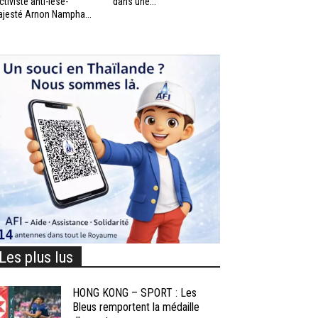
activiste anti-lèse-
dans une...
jesté Arnon Nampha...
Les plus lus
HONG KONG – SPORT : Les
Bleus remportent la médaille