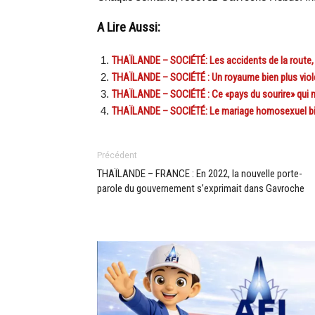
A Lire Aussi:
THAÏLANDE – SOCIÉTÉ: Les accidents de la route, t
THAÏLANDE – SOCIÉTÉ : Un royaume bien plus viole
THAÏLANDE – SOCIÉTÉ : Ce «pays du sourire» qui 
THAÏLANDE – SOCIÉTÉ: Le mariage homosexuel bien 
Précédent
THAÏLANDE – FRANCE : En 2022, la nouvelle porte-
parole du gouvernement s’exprimait dans Gavroche