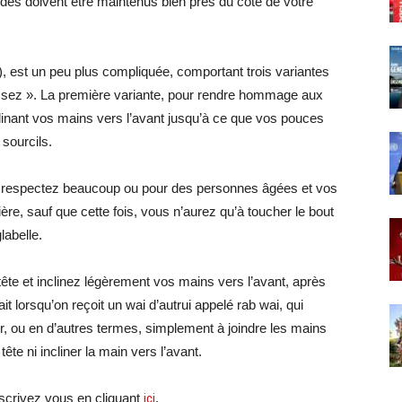
des doivent être maintenus bien près du côté de votre
, est un peu plus compliquée, comportant trois variantes
essez ». La première variante, pour rendre hommage aux
clinant vos mains vers l’avant jusqu’à ce que vos pouces
 sourcils.
s respectez beaucoup ou pour des personnes âgées et vos
re, sauf que cette fois, vous n’aurez qu’à toucher le bout
labelle.
 tête et inclinez légèrement vos mains vers l’avant, après
fait lorsqu’on reçoit un wai d’autrui appelé rab wai, qui
ir, ou en d’autres termes, simplement à joindre les mains
te ni incliner la main vers l’avant.
crivez vous en cliquant
ici
.