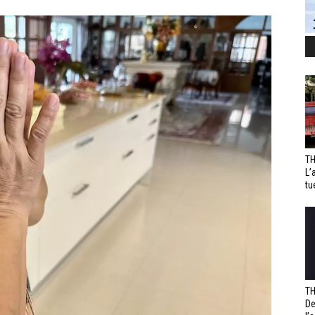
TH
L’
tu
TH
De