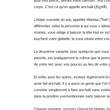
pour être précis, devant votre sternum. Vos cou
corps. C’est ce qu’on appelle anchalii (อัญชลี).
L’étape suivante du wai, appelée Wantaa (วันทา)
différentes selon la personne à qui vous « adr
moines, vous oblige à baisser la tête tout en in
touchent votre glabelle, la zone située entre vos
La deuxième variante, pour quelqu’un que vou
parents, est pratiquement la même que la premiè
de votre nez avec vos pouces au lieu de votre g
Et enfin, pour les autres, inclinez légèrement la
avoir fait anchalii. Il y a aussi un geste que l’on 
consiste simplement à faire anchalii sans voulo
dans la position susmentionnée sans baisser la tê
Chaque semaine, recevez Gavroche Hebdo. Ins