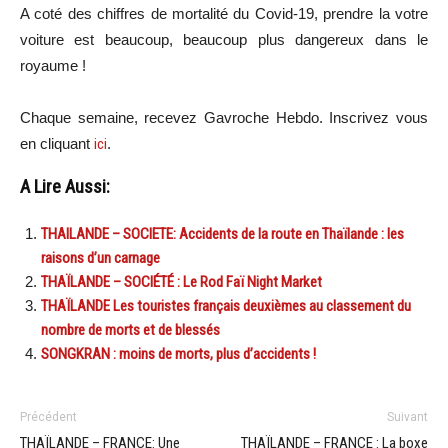
A coté des chiffres de mortalité du Covid-19, prendre la votre
voiture est beaucoup, beaucoup plus dangereux dans le
royaume !
Chaque semaine, recevez Gavroche Hebdo. In
scri
vez vous
en cliquant
ici
.
A Lire Aussi:
THAILANDE – SOCIETE: Accidents de la route en Thaïlande : les
raisons d’un carnage
THAÏLANDE – SOCIÉTÉ : Le Rod Faï Night Market
THAÏLANDE Les touristes français deuxièmes au classement du
nombre de morts et de blessés
SONGKRAN : moins de morts, plus d’accidents !
Précédent
Suivant
THAÏLANDE – FRANCE: Une
THAÏLANDE – FRANCE : La boxe