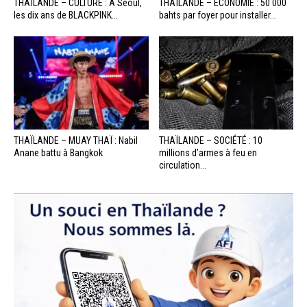
THAÏLANDE – CULTURE : À Séoul,
THAÏLANDE – ÉCONOMIE : 50 000
les dix ans de BLACKPINK...
bahts par foyer pour installer...
THAÏLANDE – MUAY THAÏ : Nabil
THAÏLANDE – SOCIÉTÉ : 10
Anane battu à Bangkok
millions d’armes à feu en
circulation...