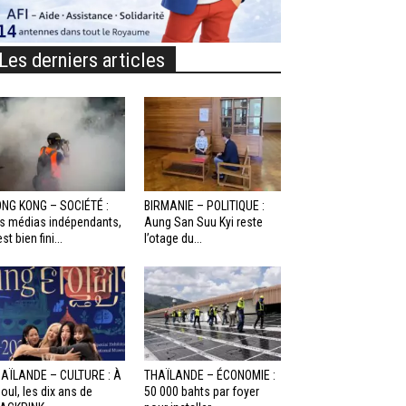
Les derniers articles
NG KONG – SOCIÉTÉ :
BIRMANIE – POLITIQUE :
s médias indépendants,
Aung San Suu Kyi reste
st bien fini...
l’otage du...
AÏLANDE – CULTURE : À
THAÏLANDE – ÉCONOMIE :
oul, les dix ans de
50 000 bahts par foyer