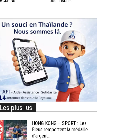
ACKPINK...
pour installer...
Les plus lus
HONG KONG – SPORT : Les
Bleus remportent la médaille
d’argent...