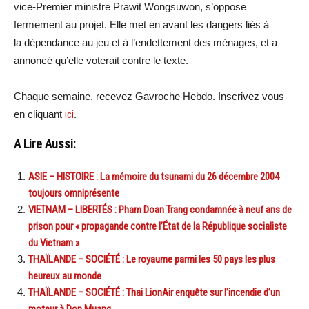
vice-Premier ministre Prawit Wongsuwon, s’oppose
fermement au projet. Elle met en avant les dangers liés à
la dépendance au jeu et à l’endettement des ménages, et a
annoncé qu’elle voterait contre le texte.
Chaque semaine, recevez Gavroche Hebdo. Inscrivez vous
en cliquant
ici
.
A Lire Aussi:
ASIE – HISTOIRE : La mémoire du tsunami du 26 décembre 2004
toujours omniprésente
VIETNAM – LIBERTÉS : Pham Doan Trang condamnée à neuf ans de
prison pour « propagande contre l’État de la République socialiste
du Vietnam »
THAÏLANDE – SOCIÉTÉ : Le royaume parmi les 50 pays les plus
heureux au monde
THAÏLANDE – SOCIÉTÉ : Thai LionAir enquête sur l’incendie d’un
moteur à Don Muang