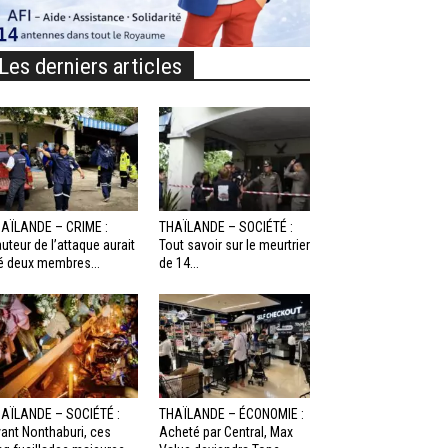
Les derniers articles
AÏLANDE – CRIME :
THAÏLANDE – SOCIÉTÉ :
auteur de l’attaque aurait
Tout savoir sur le meurtrier
é deux membres...
de 14...
AÏLANDE – SOCIÉTÉ :
THAÏLANDE – ÉCONOMIE :
ant Nonthaburi, ces
Acheté par Central, Max