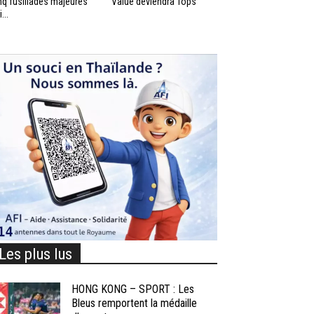
nq fusillades majeures
Value deviendra Tops
...
Les plus lus
HONG KONG – SPORT : Les
Bleus remportent la médaille