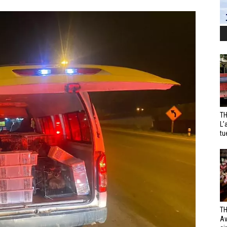
TH
L’
tu
TH
Av