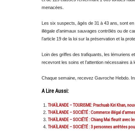
menacées.
Les six suspects, âgés de 31 à 43 ans, sont en 
illégale d’animaux sauvages contrôlés ou de ca
l’article 19 de la loi sur la préservation et la pr
Loin des griffes des trafiquants, les lémuriens e
recevront les soins et l’attention nécessaires à le
Chaque semaine, recevez Gavroche Hebdo. In
A Lire Aussi:
THAÏLANDE – TOURISME: Prachuab Kiri Khan, nouve
THAÏLANDE – SOCIÉTÉ : Commerce illégal d’armes à
THAÏLANDE – SOCIÉTÉ : Chiang Mai fleurit avec le
THAÏLANDE – SOCIÉTÉ : 3 personnes arrêtées pour a