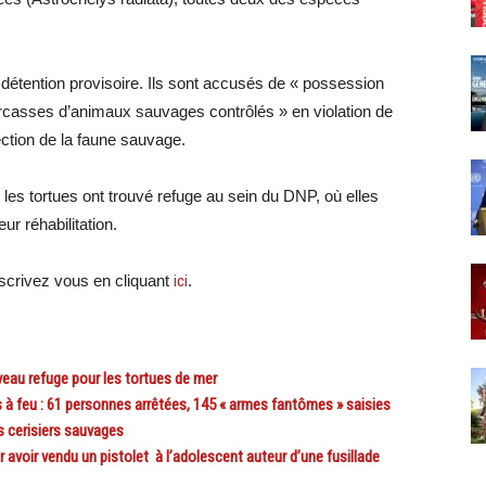
détention provisoire. Ils sont accusés de « possession
rcasses d’animaux sauvages contrôlés » en violation de
otection de la faune sauvage.
t les tortues ont trouvé refuge au sein du DNP, où elles
ur réhabilitation.
scri
vez vous en cliquant
ici
.
au refuge pour les tortues de mer
 feu : 61 personnes arrêtées, 145 « armes fantômes » saisies
s cerisiers sauvages
voir vendu un pistolet à l’adolescent auteur d’une fusillade