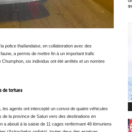
ci
qui
a police thaïlandaise, en collaboration avec des
 faune, a permis de mettre fin à un important trafic
Chumphon, six individus ont été arrêtés et un nombre
s de tortues
 les agents ont intercepté un convoi de quatre véhicules
 de la province de Satun vers des destinations en
on a abouti à la saisie de 11 cages renfermant 48 lémuriens
iées (Astrochelys radiata), toutes deux des espèces