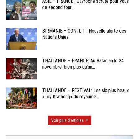
ASIE – FRANCE : Gavroche scrute pour vous
ce second tour...
BIRMANIE – CONFLIT : Nouvelle alerte des
Nations Unies
THAÏLANDE – FRANCE: Au Bataclan le 24
novembre, bien plus qu’un...
THAÏLANDE – FESTIVAL: Les six plus beaux
«Loy Krathong» du royaume...
Voir plus d'articles