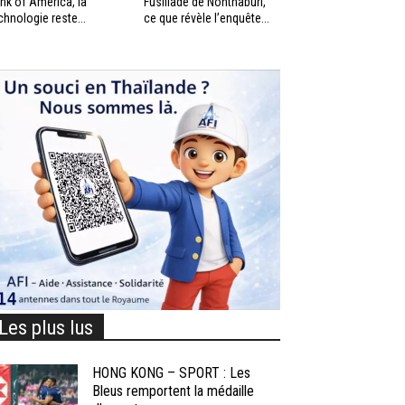
nk of America, la
Fusillade de Nonthaburi,
chnologie reste...
ce que révèle l’enquête...
Les plus lus
HONG KONG – SPORT : Les
Bleus remportent la médaille