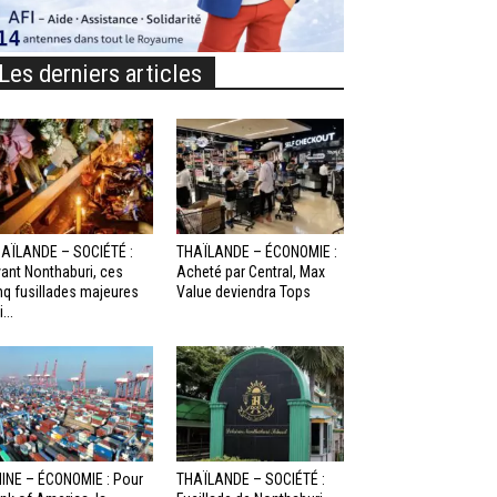
Les derniers articles
AÏLANDE – SOCIÉTÉ :
THAÏLANDE – ÉCONOMIE :
ant Nonthaburi, ces
Acheté par Central, Max
nq fusillades majeures
Value deviendra Tops
...
INE – ÉCONOMIE : Pour
THAÏLANDE – SOCIÉTÉ :