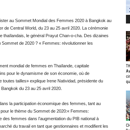
ssister au Sommet Mondial des Femmes 2020 à Bangkok au
 de Central World, du 23 au 25 avril 2020. La cérémonie
re thaïlandais, le général Prayut Chan-o-cha. Des dizaines
u Sommet de 2020 ? « Femmes: révolutionner les
ment mondial de femmes en Thaïlande, capitale
TH
Av
ins pour le dynamisme de son économie, où de
ci
outes tailles» explique Irene Natividad, présidente du
qui
Bangkok du 23 au 25 avril 2020.
 dans la participation économique des femmes, tant au
déal pour le thème du Sommet de 2020:« Femmes:
ôle des femmes dans l’augmentation du PIB national à
CH
 marché du travail en tant que gestionnaires et modifient les