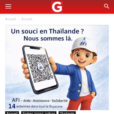
Accueil
Accueil
Accueil
Sorties, loisirs, culture
Thaïlande