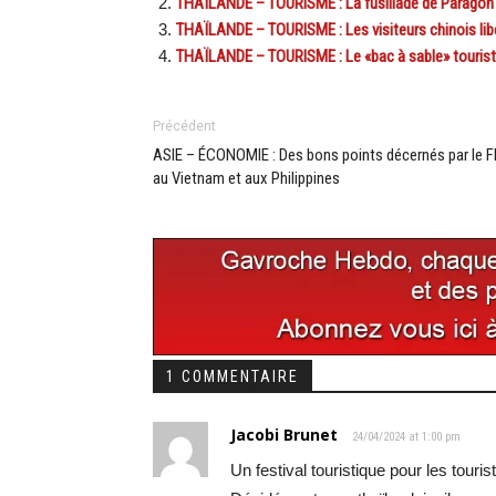
THAÏLANDE – TOURISME : La fusillade de Paragon a
THAÏLANDE – TOURISME : Les visiteurs chinois lib
THAÏLANDE – TOURISME : Le «bac à sable» touristiq
Précédent
ASIE – ÉCONOMIE : Des bons points décernés par le F
au Vietnam et aux Philippines
1 COMMENTAIRE
Jacobi Brunet
24/04/2024 at 1:00 pm
Un festival touristique pour les touris