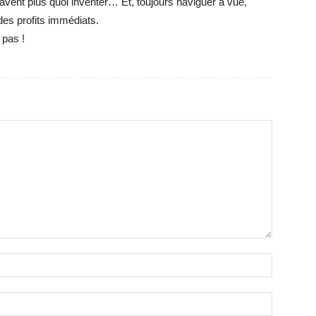
avent plus quoi inventer… Et, toujours naviguer à vue,
des profits immédiats.
 pas !