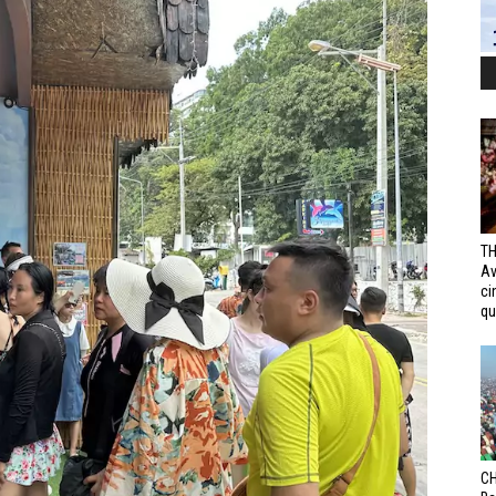
TH
Av
ci
qui
CH