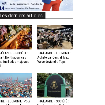
Les derniers articles
AÏLANDE – SOCIÉTÉ :
THAÏLANDE – ÉCONOMIE :
ant Nonthaburi, ces
Acheté par Central, Max
nq fusillades majeures
Value deviendra Tops
...
INE – ÉCONOMIE : Pour
THAÏLANDE – SOCIÉTÉ :