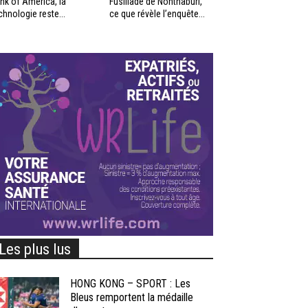
nk of America, la
Fusillade de Nonthaburi,
chnologie reste...
ce que révèle l’enquête...
Les plus lus
HONG KONG – SPORT : Les
Bleus remportent la médaille