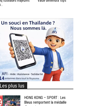
nq fusillades majeures
Value deviendra Tops
...
Les plus lus
HONG KONG – SPORT : Les
Bleus remportent la médaille