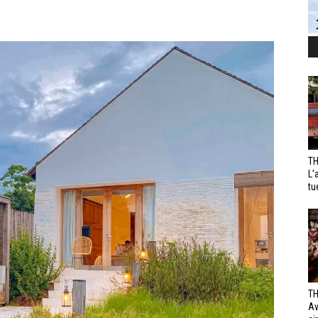
TH
L’
tu
TH
Av