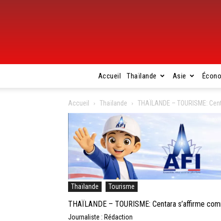
Accueil
Thaïlande
Asie
Écon
Accueil
Thaïlande
THAÏLANDE – TOURISME: Centar
Thaïlande
Tourisme
THAÏLANDE – TOURISME: Centara s’affirme comme 
Journaliste : Rédaction