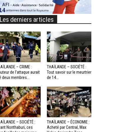
Les derniers articles
AÏLANDE – CRIME :
THAÏLANDE – SOCIÉTÉ :
auteur de l’attaque aurait
Tout savoir sur le meurtrier
é deux membres...
de 14...
AÏLANDE – SOCIÉTÉ :
THAÏLANDE – ÉCONOMIE :
ant Nonthaburi, ces
Acheté par Central, Max