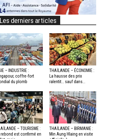
Les derniers articles
IE – INDUSTRIE :
THAÏLANDE – ÉCONOMIE :
ngapour, coffre-fort
La hausse des prix
ndial du plomb
ralentit… sauf dans...
AÏLANDE – TOURISME :
THAÏLANDE – BIRMANIE :
 rebond est confirmé en
Min Aung Hlaing en visite