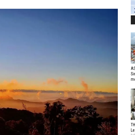
AS
Si
mo
TH
Le