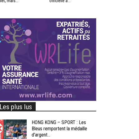
llet, mais...
officielle à...
Les plus lus
HONG KONG – SPORT : Les
Bleus remportent la médaille
d’argent...