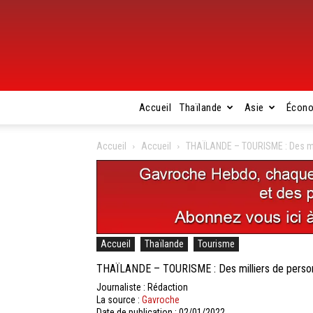
Accueil
Thaïlande
Asie
Écon
Accueil
Accueil
THAÏLANDE – TOURISME : Des mill
Accueil
Thaïlande
Tourisme
THAÏLANDE – TOURISME : Des milliers de personne
Journaliste : Rédaction
La source :
Gavroche
Date de publication : 02/01/2022