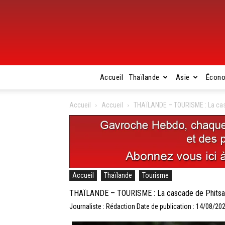
Accueil
Thaïlande
Asie
Écon
Accueil
Accueil
THAÏLANDE – TOURISME : La casc
Accueil
Thaïlande
Tourisme
THAÏLANDE – TOURISME : La cascade de Phitsanu
Journaliste : Rédaction
Date de publication : 14/08/20