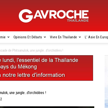
omie
Opinions Et Débats
Vivre En Thaïlande
L’ Asie En Euro
Gavroche
ade de Phitsanulok, une jungle…d’orchidées !
Thaïlande
lok, une jungle…d’orchidées !
22