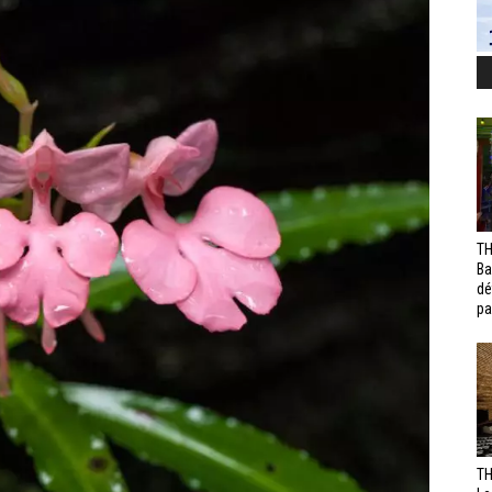
TH
Ba
dé
pa
TH