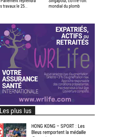
 Parlement reprendra
Singapour, coffre-fort
s travaux le 25...
mondial du plomb
Les plus lus
HONG KONG – SPORT : Les
Bleus remportent la médaille