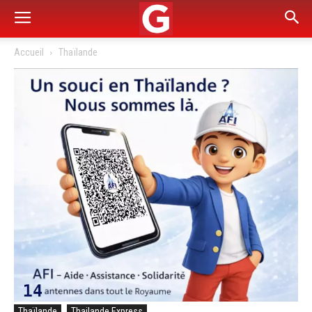
Accueil
Thaïlande
Thaïlande
Thailande Express