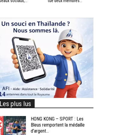
seaux sociaux,...
tué deux membres...
Les plus lus
HONG KONG – SPORT : Les
Bleus remportent la médaille
d’argent...