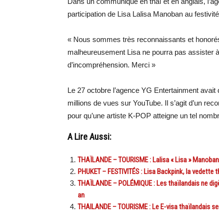
Dans un communiqué en thaï et en anglais, l’ag
participation de Lisa Lalisa Manoban au festivit
«
Nous sommes très reconnaissants et honorés 
malheureusement Lisa ne pourra pas assister à
d’incompréhension.
Merci »
Le 27 octobre l’agence YG Entertainment avait dé
millions de vues sur YouTube.
Il s’agit d’un rec
pour qu’une artiste K-POP atteigne un tel nomb
A Lire Aussi:
THAÏLANDE – TOURISME : Lalisa « Lisa » Manoban,
PHUKET – FESTIVITÉS : Lisa Backpink, la vedette t
THAÏLANDE – POLÉMIQUE : Les thaïlandais ne digèr
an
THAILANDE – TOURISME : Le E-visa thaïlandais sera 