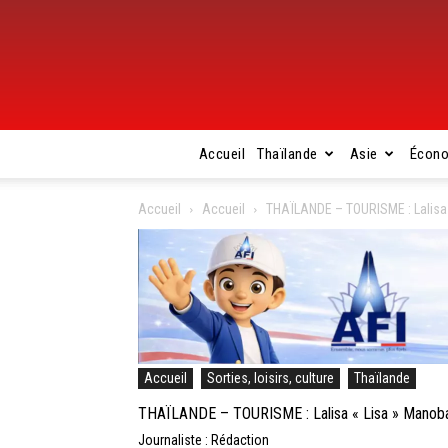
Accueil
Thaïlande
Asie
Écon
Accueil
Accueil
THAÏLANDE – TOURISME : Lalisa 
Accueil
Sorties, loisirs, culture
Thaïlande
THAÏLANDE – TOURISME : Lalisa « Lisa » Manoban
Journaliste : Rédaction