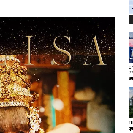
CA
77
au
TH
qu