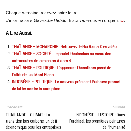
Chaque semaine, recevez notre lettre
d’informations
Gavroche Hebdo
. Inscrivez-vous en cliquant
ici
.
A Lire Aussi:
THAÏLANDE – MONARCHIE : Retrouvez le Roi Rama X en vidéo
THAÏLANDE – SOCIÉTÉ : Le poulet thaïlandais au menu des
astronautes de la mission Axiom 4
THAÏLANDE – POLITIQUE : L’opposant Thanathorn prend de
l’altitude…au Mont Blanc
INDONÉSIE – POLITIQUE : Le nouveau président Prabowo promet
de lutter contre la corruption
Précédent
Suivant
THAÏLANDE – CLIMAT : La
INDONÉSIE – HISTOIRE : Dans
transition bas carbone, un défi
l’archipel, les premières peintures
économique pour les entreprises
de l’humanité