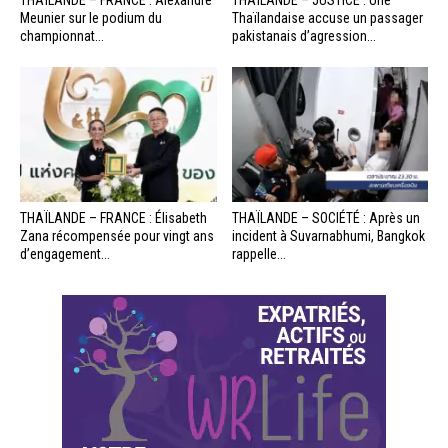
THAÏLANDE – FRANCE : Alexandre
THAÏLANDE – JUSTICE : Une
Meunier sur le podium du
Thaïlandaise accuse un passager
championnat...
pakistanais d’agression...
THAÏLANDE – FRANCE : Élisabeth
THAÏLANDE – SOCIÉTÉ : Après un
Zana récompensée pour vingt ans
incident à Suvarnabhumi, Bangkok
d’engagement...
rappelle...