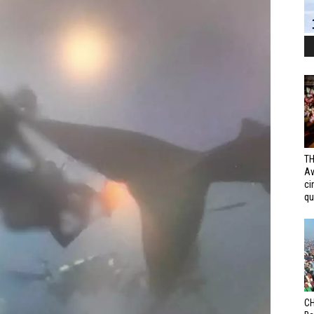
TH
Av
ci
qui
CH