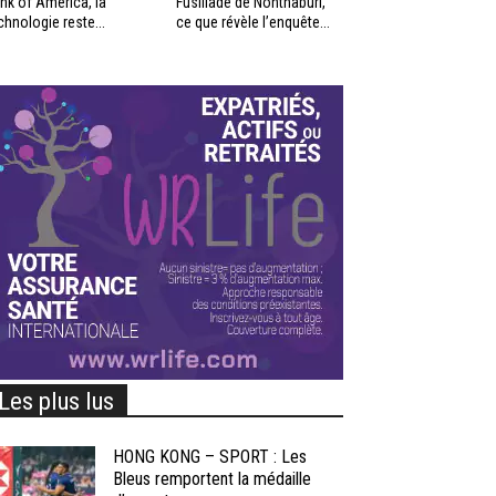
nk of America, la
Fusillade de Nonthaburi,
chnologie reste...
ce que révèle l’enquête...
Les plus lus
HONG KONG – SPORT : Les
Bleus remportent la médaille