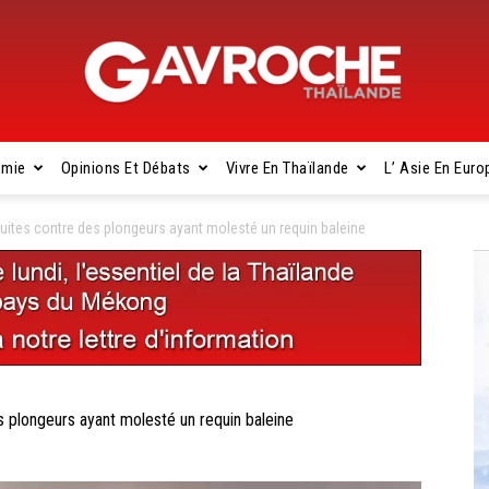
omie
Opinions Et Débats
Vivre En Thaïlande
L’ Asie En Euro
Gavroche
tes contre des plongeurs ayant molesté un requin baleine
Thaïlande
longeurs ayant molesté un requin baleine