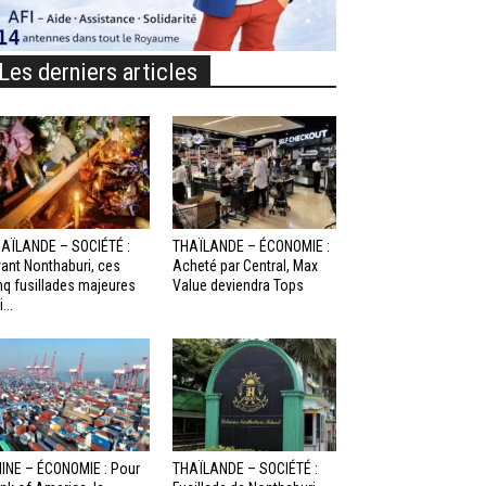
Les derniers articles
AÏLANDE – SOCIÉTÉ :
THAÏLANDE – ÉCONOMIE :
ant Nonthaburi, ces
Acheté par Central, Max
nq fusillades majeures
Value deviendra Tops
...
INE – ÉCONOMIE : Pour
THAÏLANDE – SOCIÉTÉ :