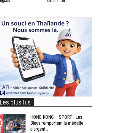
ngkok
circulation...
Les plus lus
HONG KONG – SPORT : Les
Bleus remportent la médaille
d’argent...