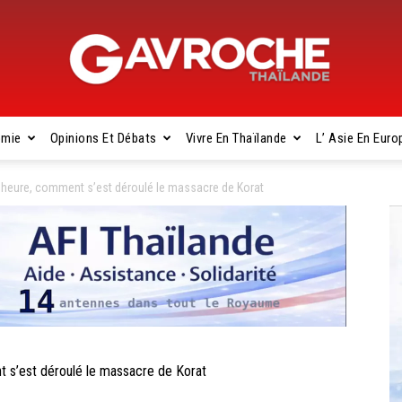
omie
Opinions Et Débats
Vivre En Thaïlande
L’ Asie En Euro
Gavroche
heure, comment s’est déroulé le massacre de Korat
Thaïlande
s’est déroulé le massacre de Korat