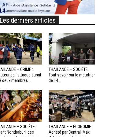
Les derniers articles
AÏLANDE – CRIME :
THAÏLANDE – SOCIÉTÉ :
auteur de l’attaque aurait
Tout savoir sur le meurtrier
é deux membres...
de 14...
AÏLANDE – SOCIÉTÉ :
THAÏLANDE – ÉCONOMIE :
ant Nonthaburi, ces
Acheté par Central, Max