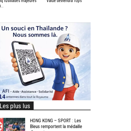
nq fusillades majeures
Value deviendra Tops
...
Les plus lus
HONG KONG – SPORT : Les
Bleus remportent la médaille