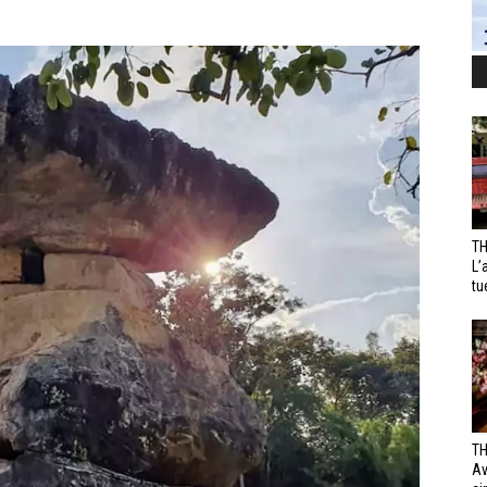
TH
L’
tu
TH
Av