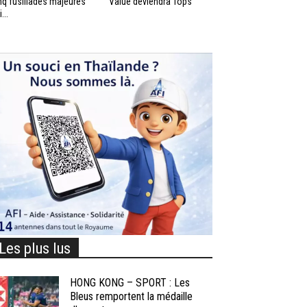
nq fusillades majeures
Value deviendra Tops
...
Les plus lus
HONG KONG – SPORT : Les
Bleus remportent la médaille