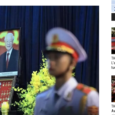
TH
L’
tu
TH
Av