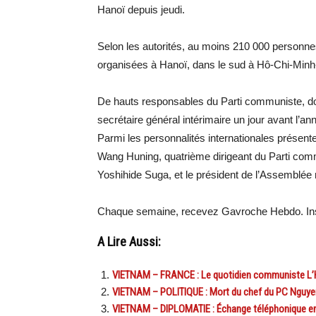
Hanoï depuis jeudi.
Selon les autorités, au moins 210 000 personn
organisées à Hanoï, dans le sud à Hô-Chi-Minh-
De hauts responsables du Parti communiste, don
secrétaire général intérimaire un jour avant l
Parmi les personnalités internationales présent
Wang Huning, quatrième dirigeant du Parti comm
Yoshihide Suga, et le président de l’Assemblé
Chaque semaine, recevez Gavroche Hebdo. Ins
A Lire Aussi:
VIETNAM – FRANCE : Le quotidien communiste L
VIETNAM – POLITIQUE : Mort du chef du PC Nguye
VIETNAM – DIPLOMATIE : Échange téléphonique ent