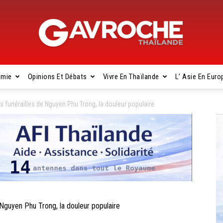
omie
Opinions Et Débats
Vivre En Thaïlande
L’ Asie En Euro
Gavroche
funérailles de Nguyen Phu Trong, la douleur populaire
Thaïlande
guyen Phu Trong, la douleur populaire