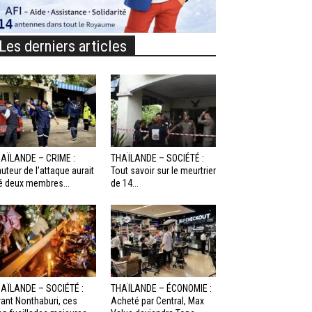
Les derniers articles
AÏLANDE – CRIME :
THAÏLANDE – SOCIÉTÉ :
auteur de l’attaque aurait
Tout savoir sur le meurtrier
é deux membres...
de 14...
AÏLANDE – SOCIÉTÉ :
THAÏLANDE – ÉCONOMIE :
ant Nonthaburi, ces
Acheté par Central, Max