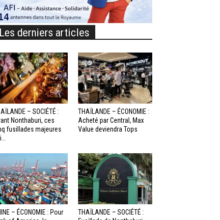
Les derniers articles
AÏLANDE – SOCIÉTÉ :
THAÏLANDE – ÉCONOMIE :
ant Nonthaburi, ces
Acheté par Central, Max
nq fusillades majeures
Value deviendra Tops
...
INE – ÉCONOMIE : Pour
THAÏLANDE – SOCIÉTÉ :