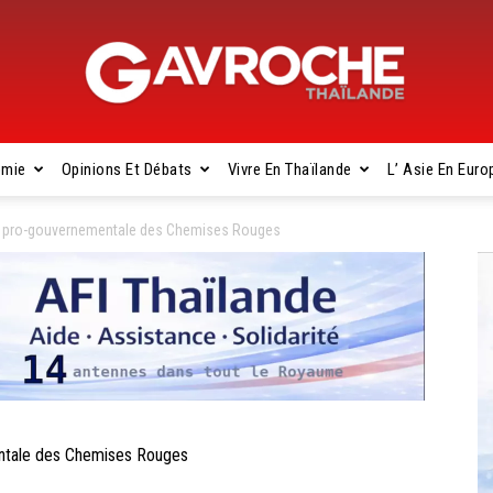
omie
Opinions Et Débats
Vivre En Thaïlande
L’ Asie En Euro
Gavroche
on pro-gouvernementale des Chemises Rouges
Thaïlande
entale des Chemises Rouges