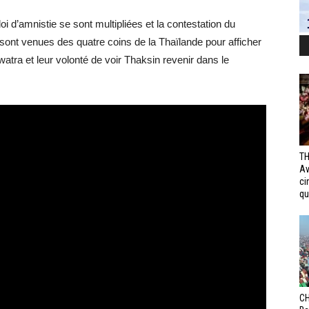
oi d’amnistie se sont multipliées et la contestation du
sont venues des quatre coins de la Thaïlande pour afficher
atra et leur volonté de voir Thaksin revenir dans le
TH
Av
ci
qui
CH