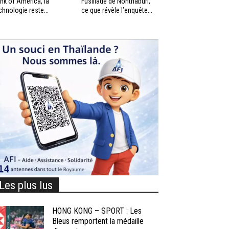
nk of America, la
Fusillade de Nonthaburi,
chnologie reste...
ce que révèle l’enquête...
Les plus lus
HONG KONG – SPORT : Les
Bleus remportent la médaille