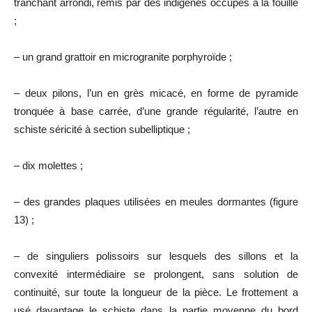
tranchant arrondi, remis par des indigènes occupés à la fouille
;
– un grand grattoir en microgranite porphyroïde ;
– deux pilons, l’un en grès micacé, en forme de pyramide
tronquée à base carrée, d’une grande régularité, l’autre en
schiste séricité à section subelliptique ;
– dix molettes ;
– des grandes plaques utilisées en meules dormantes (figure
13) ;
– de singuliers polissoirs sur lesquels des sillons et la
convexité intermédiaire se prolongent, sans solution de
continuité, sur toute la longueur de la pièce. Le frottement a
usé davantage le schiste dans la partie moyenne du bord