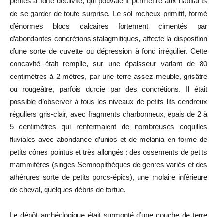
pentes à forte déclivité, qui pouvaient permettre aux habitants
de se garder de toute surprise. Le sol rocheux primitif, formé
d’énormes blocs calcaires fortement cimentés par
d’abondantes concrétions stalagmitiques, affecte la disposition
d’une sorte de cuvette ou dépression à fond irrégulier. Cette
concavité était remplie, sur une épaisseur variant de 80
centimètres à 2 mètres, par une terre assez meuble, grisâtre
ou rougeâtre, parfois durcie par des concrétions. Il était
possible d’observer à tous les niveaux de petits lits cendreux
réguliers gris-clair, avec fragments charbonneux, épais de 2 à
5 centimètres qui renfermaient de nombreuses coquilles
fluviales avec abondance d’unios et de melania en forme de
petits cônes pointus et très allongés ; des ossements de petits
mammifères (singes Semnopithèques de genres variés et des
athérures sorte de petits porcs-épics), une molaire inférieure
de cheval, quelques débris de tortue.
Le dépôt archéologique était surmonté d’une couche de terre