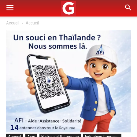
Accueil
Accueil
Accueil
Asie
Histoire et Patrimoine
Indochine française