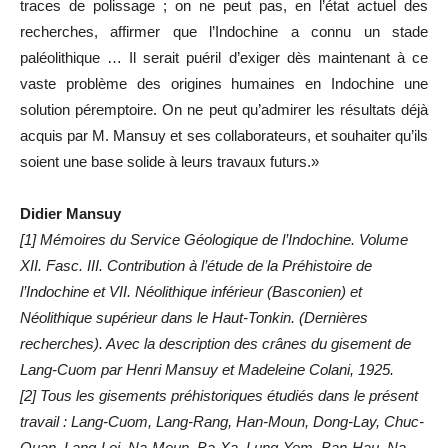
traces de polissage ; on ne peut pas, en l’état actuel des
recherches, affirmer que l’Indochine a connu un stade
paléolithique … Il serait puéril d’exiger dès maintenant à ce
vaste problème des origines humaines en Indochine une
solution péremptoire. On ne peut qu’admirer les résultats déjà
acquis par M. Mansuy et ses collaborateurs, et souhaiter qu’ils
soient une base solide à leurs travaux futurs.»
Didier Mansuy
[1] Mémoires du Service Géologique de l’Indochine. Volume
XII. Fasc. III. Contribution à l’étude de la Préhistoire de
l’Indochine et VII. Néolithique inférieur (Basconien) et
Néolithique supérieur dans le Haut-Tonkin. (Dernières
recherches). Avec la description des crânes du gisement de
Lang-Cuom par Henri Mansuy et Madeleine Colani, 1925.
[2] Tous les gisements préhistoriques étudiés dans le présent
travail : Lang-Cuom, Lang-Rang, Han-Moun, Dong-Lay, Chuc-
Quan, Lang-Loi, Na-Moun, Ba-Xa, Lung-Yem, Ban-Hau, Na-