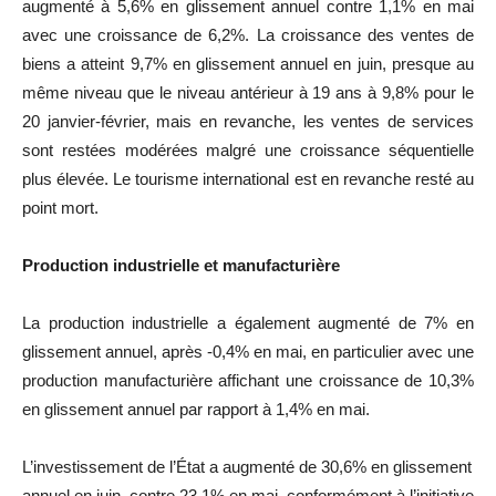
augmenté à
5,6%
en glissement annuel contre
1,1%
en mai
avec une croissance de
6,2%
.
La croissance des ventes de
biens a atteint
9,7%
en glissement annuel en juin, presque au
même niveau que le niveau antérieur à 19 ans à
9,8%
pour le
20 janvier-février, mais en revanche, les ventes de services
sont restées modérées malgré une croissance séquentielle
plus élevée.
Le tourisme international est en revanche resté au
point mort.
Production industrielle et manufacturière
La production industrielle a également augmenté de
7%
en
glissement annuel, après
-0,4%
en mai, en particulier avec une
production manufacturière affichant une croissance de
10,3%
en glissement annuel par rapport à
1,4%
en mai.
L’investissement de l’État a augmenté de
30,6%
en glissement
annuel en juin, contre
23,1%
en mai, conformément à l’initiative