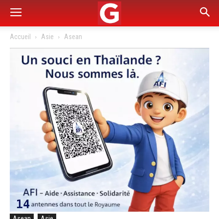
Accueil
Asie
Asean
Asean
Asie