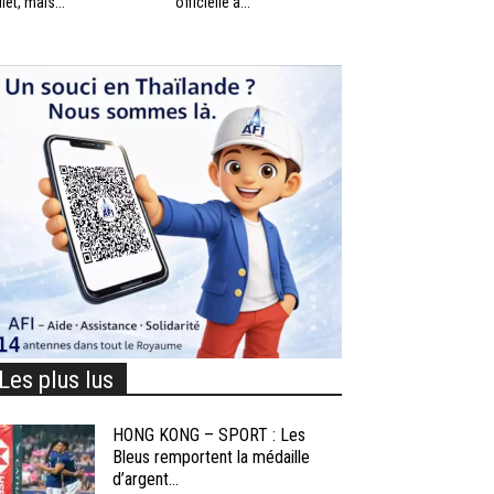
llet, mais...
officielle à...
Les plus lus
HONG KONG – SPORT : Les
Bleus remportent la médaille
d’argent...