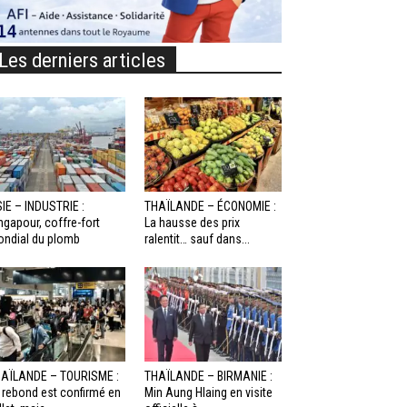
Les derniers articles
IE – INDUSTRIE :
THAÏLANDE – ÉCONOMIE :
ngapour, coffre-fort
La hausse des prix
ndial du plomb
ralentit… sauf dans...
AÏLANDE – TOURISME :
THAÏLANDE – BIRMANIE :
 rebond est confirmé en
Min Aung Hlaing en visite