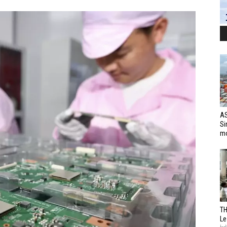
AS
Si
mo
TH
Le