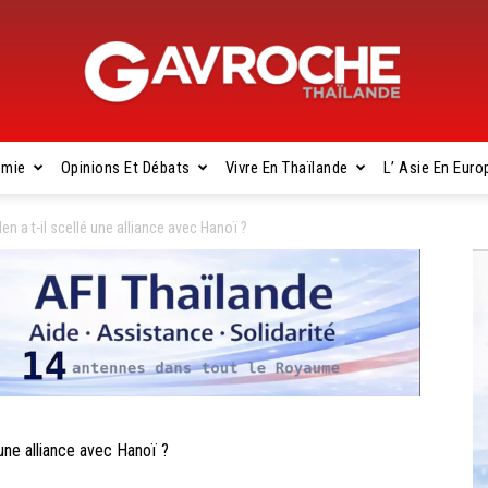
omie
Opinions Et Débats
Vivre En Thaïlande
L’ Asie En Euro
Gavroche
 a t-il scellé une alliance avec Hanoï ?
Thaïlande
ne alliance avec Hanoï ?