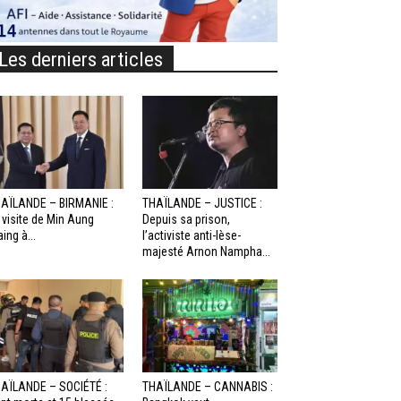
Les derniers articles
AÏLANDE – BIRMANIE :
THAÏLANDE – JUSTICE :
 visite de Min Aung
Depuis sa prison,
aing à...
l’activiste anti-lèse-
majesté Arnon Nampha...
AÏLANDE – SOCIÉTÉ :
THAÏLANDE – CANNABIS :