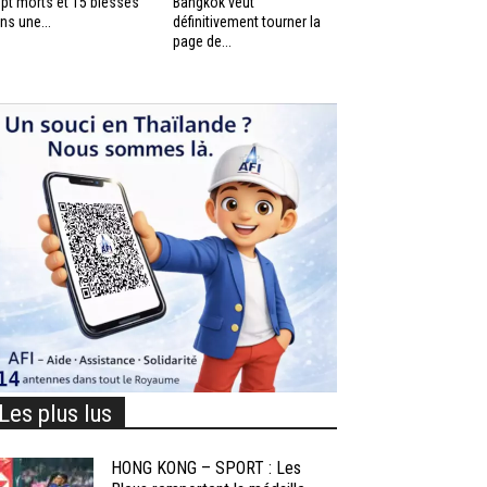
pt morts et 15 blessés
Bangkok veut
ns une...
définitivement tourner la
page de...
Les plus lus
HONG KONG – SPORT : Les