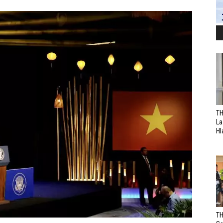
TH
La
Hl
TH