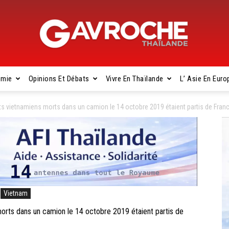
omie
Opinions Et Débats
Vivre En Thaïlande
L’ Asie En Euro
Gavroche
 vietnamiens morts dans un camion le 14 octobre 2019 étaient partis de Fran
Thaïlande
Vietnam
ts dans un camion le 14 octobre 2019 étaient partis de