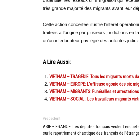
d’identifier les réseaux d’immigration qui réceptio
très grande majorité des migrants avant leur dé
Cette action concertée illustre l’intérêt opér
traitées à l’origine par plusieurs juridictions en
qu’un interlocuteur privilégié des autorités judici
A Lire Aussi:
VIETNAM – TRAGÉDIE: Tous les migrants morts dan
VIETNAM – EUROPE: L’affreuse agonie des six mig
VIETNAM – MIGRANTS: Funérailles et arrestations 
VIETNAM – SOCIAL : Les travailleurs migrants vietn
Précédent
ASIE – FRANCE: Les députés français veulent enquête
sur le rapatriement chaotique des français de l’étrang