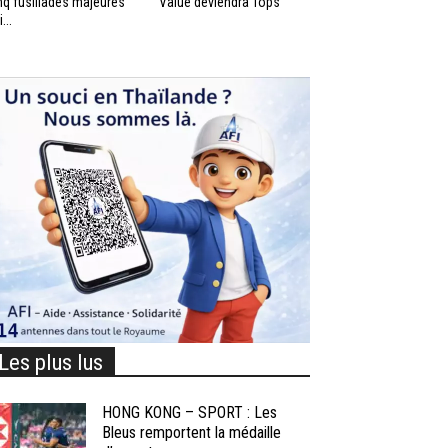
nq fusillades majeures
Value deviendra Tops
...
Les plus lus
HONG KONG – SPORT : Les
Bleus remportent la médaille