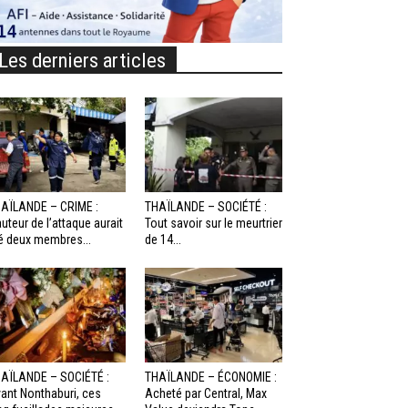
Les derniers articles
AÏLANDE – CRIME :
THAÏLANDE – SOCIÉTÉ :
auteur de l’attaque aurait
Tout savoir sur le meurtrier
é deux membres...
de 14...
AÏLANDE – SOCIÉTÉ :
THAÏLANDE – ÉCONOMIE :
ant Nonthaburi, ces
Acheté par Central, Max