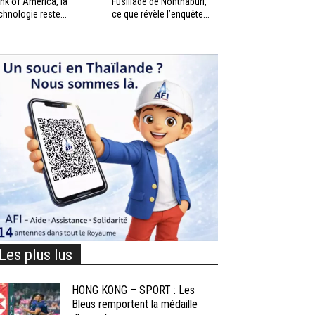
nk of America, la
Fusillade de Nonthaburi,
chnologie reste...
ce que révèle l’enquête...
Les plus lus
HONG KONG – SPORT : Les
Bleus remportent la médaille