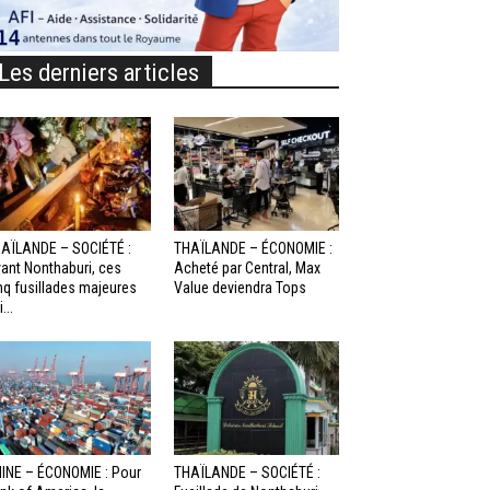
Les derniers articles
AÏLANDE – SOCIÉTÉ :
THAÏLANDE – ÉCONOMIE :
ant Nonthaburi, ces
Acheté par Central, Max
nq fusillades majeures
Value deviendra Tops
...
INE – ÉCONOMIE : Pour
THAÏLANDE – SOCIÉTÉ :