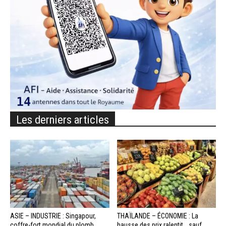
Les derniers articles
ASIE – INDUSTRIE : Singapour,
THAÏLANDE – ÉCONOMIE : La
coffre-fort mondial du plomb
hausse des prix ralentit… sauf