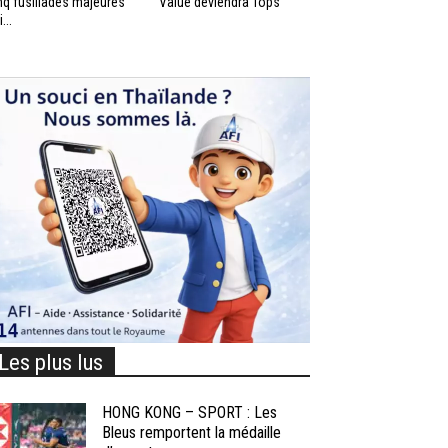
nq fusillades majeures
Value deviendra Tops
...
Les plus lus
HONG KONG – SPORT : Les
Bleus remportent la médaille