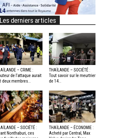
Les derniers articles
AÏLANDE – CRIME :
THAÏLANDE – SOCIÉTÉ :
auteur de l’attaque aurait
Tout savoir sur le meurtrier
é deux membres...
de 14...
AÏLANDE – SOCIÉTÉ :
THAÏLANDE – ÉCONOMIE :
ant Nonthaburi, ces
Acheté par Central, Max