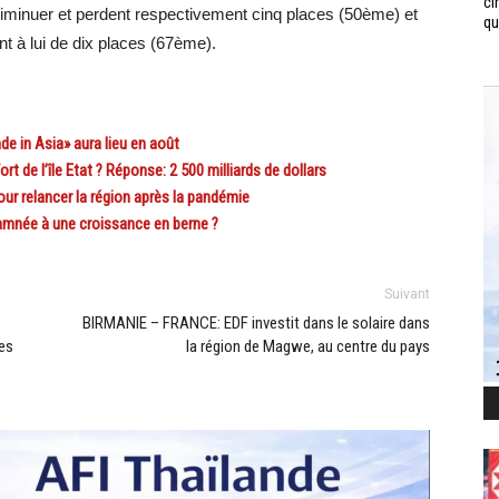
ci
e diminuer et perdent respectivement cinq places (50ème) et
qui
t à lui de dix places (67ème).
in Asia» aura lieu en août
de l’île Etat ? Réponse: 2 500 milliards de dollars
r relancer la région après la pandémie
mnée à une croissance en berne ?
Suivant
BIRMANIE – FRANCE: EDF investit dans le solaire dans
es
la région de Magwe, au centre du pays