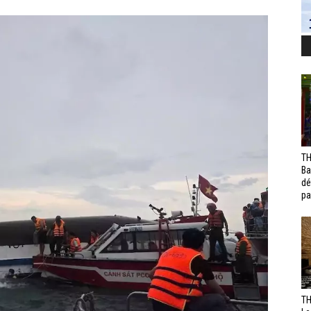
TH
Ba
dé
pa
TH