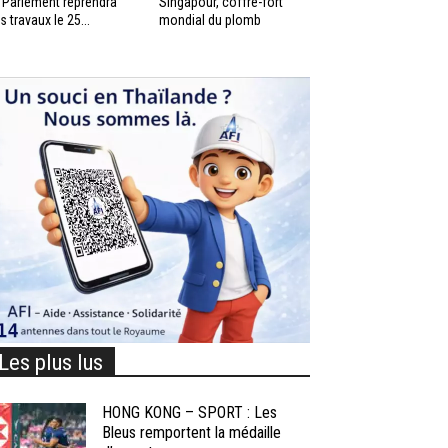
 Parlement reprendra
Singapour, coffre-fort
s travaux le 25...
mondial du plomb
Les plus lus
HONG KONG – SPORT : Les
Bleus remportent la médaille