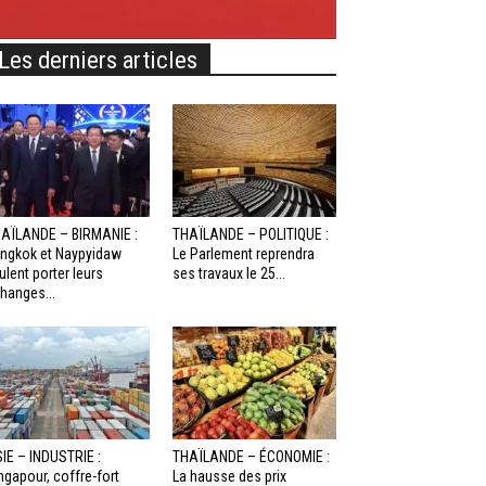
Les derniers articles
AÏLANDE – BIRMANIE :
THAÏLANDE – POLITIQUE :
ngkok et Naypyidaw
Le Parlement reprendra
ulent porter leurs
ses travaux le 25...
hanges...
IE – INDUSTRIE :
THAÏLANDE – ÉCONOMIE :
ngapour, coffre-fort
La hausse des prix