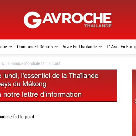
omie
Opinions Et Débats
Vivre En Thaïlande
L’ Asie En Euro
Gavroche
rs : la Banque Mondiale fait le point
Thaïlande
diale fait le point