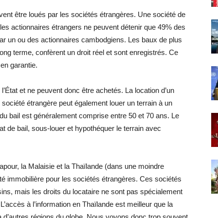
vent être loués par les sociétés étrangères. Une société de
 les actionnaires étrangers ne peuvent détenir que 49% des
par un ou des actionnaires cambodgiens. Les baux de plus
g terme, confèrent un droit réel et sont enregistrés. Ce
 en garantie.
 l’État et ne peuvent donc être achetés. La location d’un
e société étrangère peut également louer un terrain à un
du bail est généralement comprise entre 50 et 70 ans. Le
at de bail, sous-louer et hypothéquer le terrain avec
apour, la Malaisie et la Thaïlande (dans une moindre
té immobilière pour les sociétés étrangères. Ces sociétés
sins, mais les droits du locataire ne sont pas spécialement
accès à l’information en Thaïlande est meilleur que la
à d’autres régions du globe. Nous voyons donc trop souvent