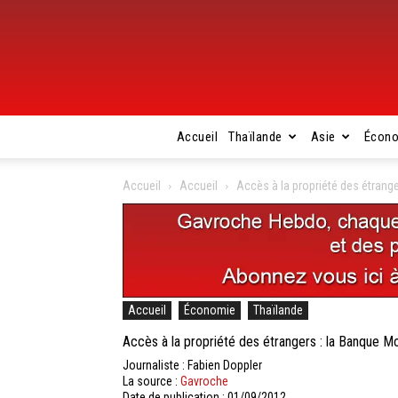
Accueil
Thaïlande
Asie
Écon
Accueil
Accueil
Accès à la propriété des étrange
Accueil
Économie
Thaïlande
Accès à la propriété des étrangers : la Banque Mon
Journaliste : Fabien Doppler
La source :
Gavroche
Date de publication : 01/09/2012