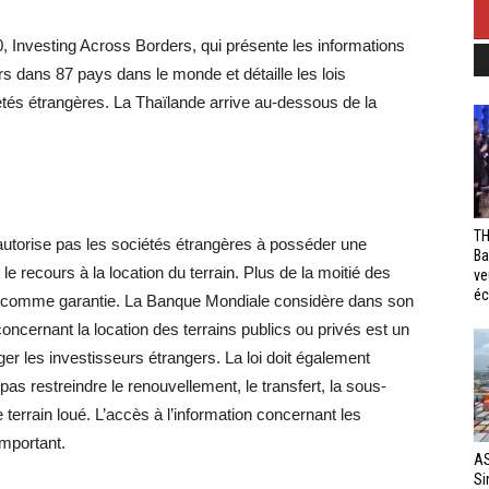
, Investing Across Borders, qui présente les informations
s dans 87 pays dans le monde et détaille les lois
iétés étrangères. La Thaïlande arrive au-dessous de la
TH
n’autorise pas les sociétés étrangères à posséder une
Ba
e recours à la location du terrain. Plus de la moitié des
ve
éc
bail comme garantie. La Banque Mondiale considère dans son
concernant la location des terrains publics ou privés est un
téger les investisseurs étrangers. La loi doit également
pas restreindre le renouvellement, le transfert, la sous-
e terrain loué. L’accès à l’information concernant les
important.
AS
Si