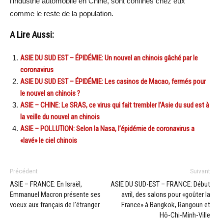
l’industrie automobile en Chine, sont confinés chez eux
comme le reste de la population.
A Lire Aussi:
ASIE DU SUD EST – ÉPIDÉMIE: Un nouvel an chinois gâché par le
coronavirus
ASIE DU SUD EST – ÉPIDÉMIE: Les casinos de Macao, fermés pour
le nouvel an chinois ?
ASIE – CHINE: Le SRAS, ce virus qui fait trembler l’Asie du sud est à
la veille du nouvel an chinois
ASIE – POLLUTION: Selon la Nasa, l’épidémie de coronavirus a
«lavé» le ciel chinois
Précédent
Suivant
ASIE – FRANCE: En Israël,
ASIE DU SUD-EST – FRANCE: Début
Emmanuel Macron présente ses
avril, des salons pour «goûter la
voeux aux français de l’étranger
France» à Bangkok, Rangoun et
Hô-Chi-Minh-Ville