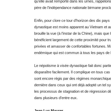
qu’elle avait remporté dans les urnes, rappelon
père de l’indépendance nationale birmane proc
Enfin, pour clore ce tour d’horizon des dix pa
dynastique est moins apparent au Vietnam et a
brouille la vue (à l’instar de la Chine), mais que
bénéficient largement de cette proximité pour tru
privées et amasser de confortables fortunes. M
endémique qui est commun à tous les pays de l
Le népotisme à visée dynastique fait donc partie
disparaître facilement. Il complique en tous ca
sont encore régis par des régimes monarchiques
dernière dans ceux qui ont déjà adopté un tel sys
les processus de stagnation et de régression 
dans plusieurs d’entre eux.
Jean Luc Maurer