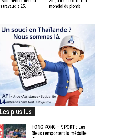
 Parlement reprendra
Singapour, coffre-fort
s travaux le 25...
mondial du plomb
Les plus lus
HONG KONG – SPORT : Les
Bleus remportent la médaille