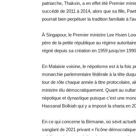
patriarche, Thaksin, a en effet été Premier min
succédé de 2011 à 2014, alors que sa fille, Paeto
pourrait bien perpétuer la tradition familiale à l’av
À Singapour, le Premier ministre Lee Hsien Loon
père de la petite république au régime autoritair
régné depuis sa création en 1959 jusqu’en 1990
En Malaisie voisine, le népotisme est à la fois p
monarchie parlementaire fédérale à la tête duq
tour de rôle chaque année à titre protocolaire, a
ministre élu démocratiquement. Quant au sultanat
népotique et dynastique puisque c’est une mona
Hassanal Bolkiah qui y a imposé la sharia en 2
En ce qui concerne la Birmanie, où sévit actuelle
sanglant de 2021 privant « l’icône démocratique