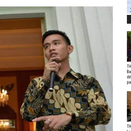
TH
Ba
dé
pa
TH