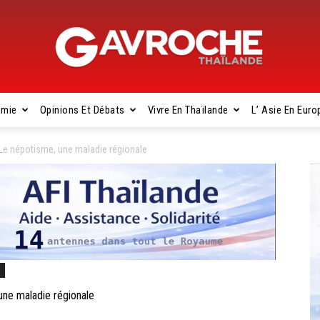
omie
Opinions Et Débats
Vivre En Thaïlande
L’ Asie En Euro
Gavroche
Le népotisme, une maladie régionale
Thaïlande
s
ne maladie régionale