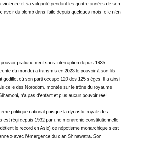
 sa violence et sa vulgarité pendant les quatre années de son
e avoir du plomb dans l’aile depuis quelques mois, elle n’en
pouvoir pratiquement sans interruption depuis 1985
écente du monde) a transmis en 2023 le pouvoir à son fils,
godillot où son parti occupe 120 des 125 sièges. Il a ainsi
ais celle des Norodom, montée sur le trône du royaume
ihamoni, n’a pas d’enfant et plus aucun pouvoir réel.
ème politique national puisque la dynastie royale des
s est régi depuis 1932 par une monarchie constitutionnelle.
s détient le record en Asie) ce népotisme monarchique s’est
enne » avec l’émergence du clan Shinawatra. Son