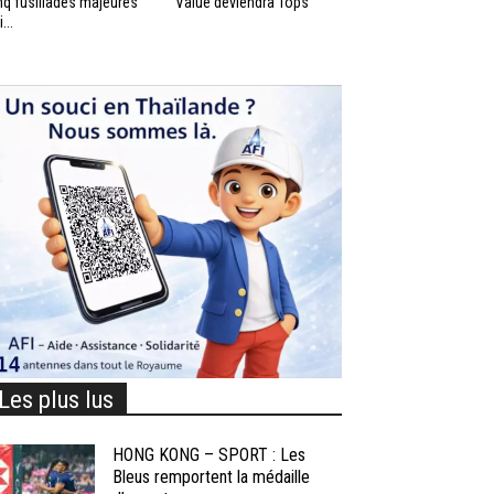
nq fusillades majeures
Value deviendra Tops
...
Les plus lus
HONG KONG – SPORT : Les
Bleus remportent la médaille