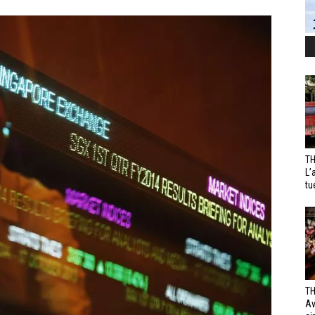
TH
L’
tu
TH
Av