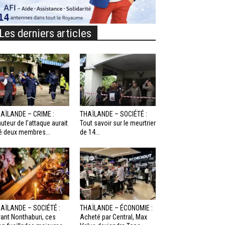
Les derniers articles
AÏLANDE – CRIME :
THAÏLANDE – SOCIÉTÉ :
auteur de l’attaque aurait
Tout savoir sur le meurtrier
é deux membres...
de 14...
AÏLANDE – SOCIÉTÉ :
THAÏLANDE – ÉCONOMIE :
ant Nonthaburi, ces
Acheté par Central, Max