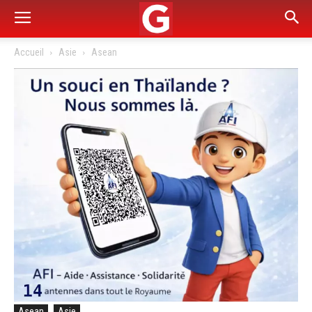
Accueil
Asie
Asean
Asean
Asie