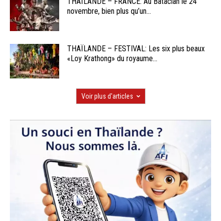
THAÏLANDE – FRANCE: Au Bataclan le 24
novembre, bien plus qu’un...
THAÏLANDE – FESTIVAL: Les six plus beaux
«Loy Krathong» du royaume...
Voir plus d'articles