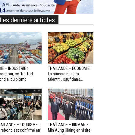
Les derniers articles
IE – INDUSTRIE :
THAÏLANDE – ÉCONOMIE :
ngapour, coffre-fort
La hausse des prix
ndial du plomb
ralentit… sauf dans...
AÏLANDE – TOURISME :
THAÏLANDE – BIRMANIE :
 rebond est confirmé en
Min Aung Hlaing en visite