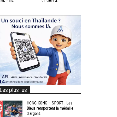
llet, mais...
officielle à...
Les plus lus
HONG KONG – SPORT : Les
Bleus remportent la médaille
d’argent...