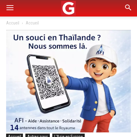
Accueil
Accueil
Accueil
Autres pays
L'Asie en Europe