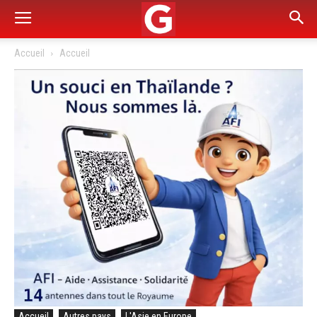
Accueil
Accueil
Accueil
Autres pays
L'Asie en Europe