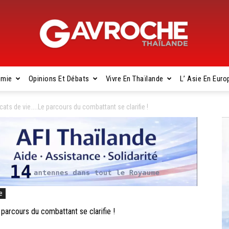
omie
Opinions Et Débats
Vivre En Thaïlande
L’ Asie En Euro
Gavroche
cats de vie…..Le parcours du combattant se clarifie !
Thaïlande
e
 parcours du combattant se clarifie !