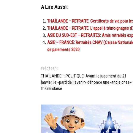
A Lire Aussi:
THAÏLANDE – RETRAITE: Certificats de vie pour le
THAÏLANDE – RETRAITE: L’appel à témoignages d’An
ASIE DU SUD-EST – RETRAITES: Amis retraités expat
ASIE – FRANCE: Retraités CNAV (Caisse Nationale d
de paiements 2020
Précédent
THAÏLANDE – POLITIQUE: Avant le jugement du 21
janvier, le «parti de l’avenir» dénonce une «triple crise»
thaïlandaise