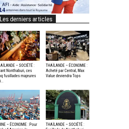
Les derniers articles
AÏLANDE – SOCIÉTÉ :
THAÏLANDE – ÉCONOMIE :
ant Nonthaburi, ces
Acheté par Central, Max
nq fusillades majeures
Value deviendra Tops
...
INE – ÉCONOMIE : Pour
THAÏLANDE – SOCIÉTÉ :