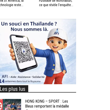
nk of America, la
Fusillade de Nonthaburi,
chnologie reste...
ce que révèle l’enquête...
Les plus lus
HONG KONG – SPORT : Les
Bleus remportent la médaille