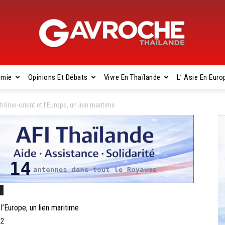
omie
Opinions Et Débats
Vivre En Thaïlande
L’ Asie En Euro
Gavroche
trême-orient et l’Europe, un lien maritime
Thaïlande
s
’Europe, un lien maritime
22