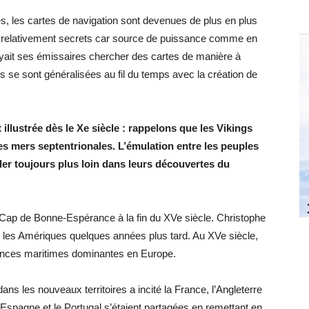
, les cartes de navigation sont devenues de plus en plus
ets relativement secrets car source de puissance comme en
oyait ses émissaires chercher des cartes de manière à
s se sont généralisées au fil du temps avec la création de
illustrée dès le Xe siècle : rappelons que les Vikings
es mers septentrionales. L’émulation entre les peuples
ller toujours plus loin dans leurs découvertes du
e Cap de Bonne-Espérance à la fin du XVe siècle. Christophe
nt les Amériques quelques années plus tard. Au XVe siècle,
ssances maritimes dominantes en Europe.
s les nouveaux territoires a incité la France, l’Angleterre
’Espagne et le Portugal s’étaient partagées en remettant en