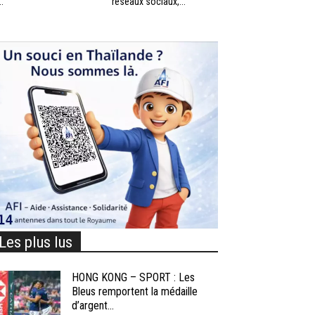
..
réseaux sociaux,...
Les plus lus
HONG KONG – SPORT : Les
Bleus remportent la médaille
d’argent...