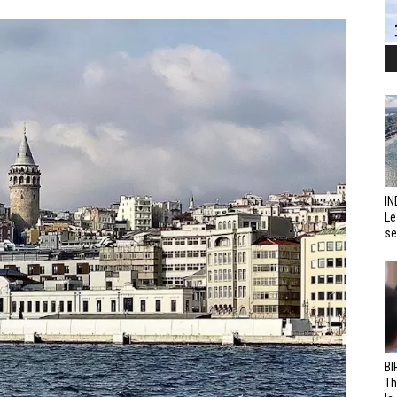
IN
Le
se
BI
Th