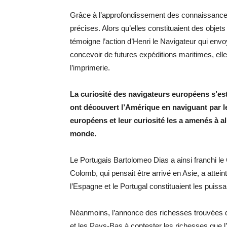
Grâce à l’approfondissement des connaissances
précises. Alors qu’elles constituaient des obj
témoigne l’action d’Henri le Navigateur qui env
concevoir de futures expéditions maritimes, elle
l’imprimerie.
La curiosité des navigateurs européens s’est 
ont découvert l’Amérique en naviguant par l
européens et leur curiosité les a amenés à a
monde.
Le Portugais Bartolomeo Dias a ainsi franchi l
Colomb, qui pensait être arrivé en Asie, a attei
l’Espagne et le Portugal constituaient les pui
Néanmoins, l’annonce des richesses trouvées dan
et les Pays-Bas à contester les richesses que l