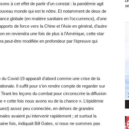
Le
sons à cet effet de partir d’un constat : la pandémie agit
se
ouveau monde qui est le nôtre. Et notamment de deux de
nance globale (en matière sanitaire en l’occurrence), d’une
pports de force vers la Chine et l’Asie en général, d’autre
n, on en reviendra une fois de plus à l’Amérique, cette star
ra peut-être modifiée en profondeur par l’épreuve qui
ise du Covid-19 apparaît d’abord comme une crise de la
tionale. Il suffit pour s’en rendre compte de regarder sur
irant les leçons du combat pour circonscrire la diffusion
ue « cette fois nous avons eu de la chance ». L’épidémie
l’Ouest) assez peu connectée, en dehors de grandes
ales avaient pu intervenir rapidement ; et surtout la
haine fois, indiquait Bill Gates, si nous ne sommes pas