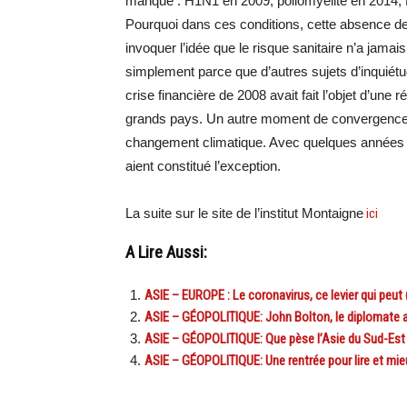
manqué : H1N1 en 2009, poliomyélite en 2014, 
Pourquoi dans ces conditions, cette absence de
invoquer l’idée que le risque sanitaire n’a jamais 
simplement parce que d’autres sujets d’inquiétude
crise financière de 2008 avait fait l’objet d’une r
grands pays. Un autre moment de convergence in
changement climatique. Avec quelques années de 
aient constitué l’exception.
La suite sur le site de l’institut Montaigne
ici
A Lire Aussi:
ASIE – EUROPE : Le coronavirus, ce levier qui peu
ASIE – GÉOPOLITIQUE: John Bolton, le diplomate am
ASIE – GÉOPOLITIQUE: Que pèse l’Asie du Sud-Est
ASIE – GÉOPOLITIQUE: Une rentrée pour lire et m