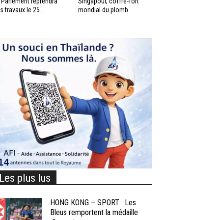
 Parlement reprendra
Singapour, coffre-fort
s travaux le 25...
mondial du plomb
Les plus lus
HONG KONG – SPORT : Les
Bleus remportent la médaille