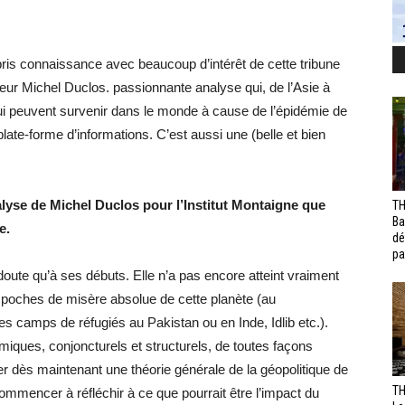
is connaissance avec beaucoup d’intérêt de cette tribune
deur Michel Duclos. passionnante analyse qui, de l’Asie à
i peuvent survenir dans le monde à cause de l’épidémie de
late-forme d’informations. C’est aussi une (belle et bien
alyse de Michel Duclos pour l’Institut Montaigne que
TH
Ba
e.
dé
pa
ute qu’à ses débuts. Elle n’a pas encore atteint vraiment
 poches de misère absolue de cette planète (au
camps de réfugiés au Pakistan ou en Inde, Idlib etc.).
iques, conjoncturels et structurels, de toutes façons
r dès maintenant une théorie générale de la géopolitique de
TH
mmencer à réfléchir à ce que pourrait être l’impact du