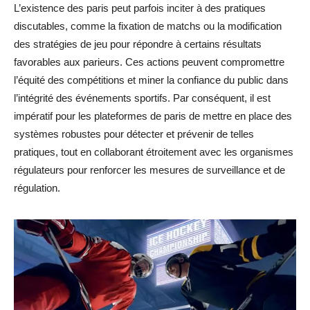
L’existence des paris peut parfois inciter à des pratiques
discutables, comme la fixation de matchs ou la modification
des stratégies de jeu pour répondre à certains résultats
favorables aux parieurs. Ces actions peuvent compromettre
l’équité des compétitions et miner la confiance du public dans
l’intégrité des événements sportifs. Par conséquent, il est
impératif pour les plateformes de paris de mettre en place des
systèmes robustes pour détecter et prévenir de telles
pratiques, tout en collaborant étroitement avec les organismes
régulateurs pour renforcer les mesures de surveillance et de
régulation.