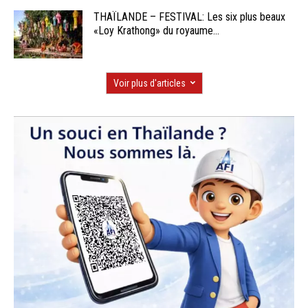
THAÏLANDE – FESTIVAL: Les six plus beaux
«Loy Krathong» du royaume...
Voir plus d'articles