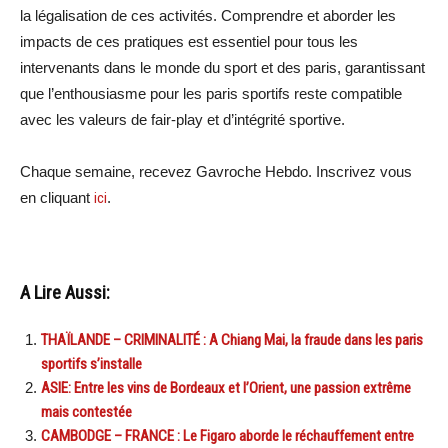
la légalisation de ces activités. Comprendre et aborder les
impacts de ces pratiques est essentiel pour tous les
intervenants dans le monde du sport et des paris, garantissant
que l’enthousiasme pour les paris sportifs reste compatible
avec les valeurs de fair-play et d’intégrité sportive.
Chaque semaine, recevez Gavroche Hebdo. Inscrivez vous
en cliquant
ici
.
A Lire Aussi:
THAÏLANDE – CRIMINALITÉ : A Chiang Mai, la fraude dans les paris
sportifs s’installe
ASIE: Entre les vins de Bordeaux et l’Orient, une passion extrême
mais contestée
CAMBODGE – FRANCE : Le Figaro aborde le réchauffement entre