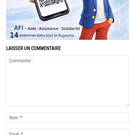
LAISSER UN COMMENTAIRE