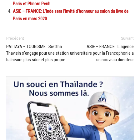
Paris et Phnom Penh
ASIE – FRANCE: L’Inde sera l’invité d’honneur au salon du livre de
Paris en mars 2020
Précédent
Suivant
PATTAYA – TOURISME : Srettha
ASIE – FRANCE : L’agence
Thavisin s’engage pour une station
universitaire pour la Francophonie a
balnéaire plus sûre et plus propre
un nouveau directeur