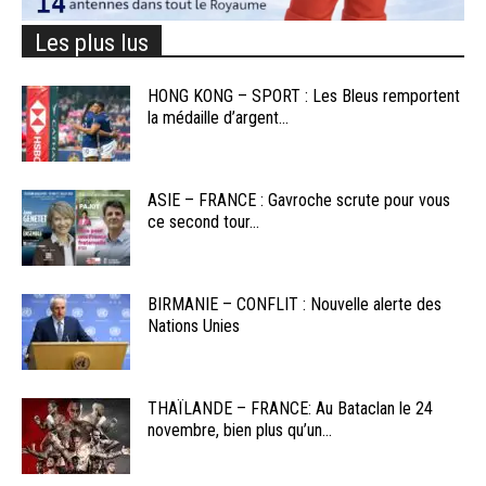
Les plus lus
HONG KONG – SPORT : Les Bleus remportent
la médaille d’argent...
ASIE – FRANCE : Gavroche scrute pour vous
ce second tour...
BIRMANIE – CONFLIT : Nouvelle alerte des
Nations Unies
THAÏLANDE – FRANCE: Au Bataclan le 24
novembre, bien plus qu’un...