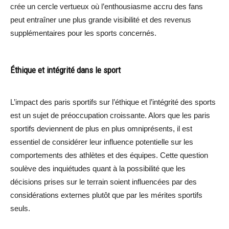
crée un cercle vertueux où l’enthousiasme accru des fans
peut entraîner une plus grande visibilité et des revenus
supplémentaires pour les sports concernés.
Éthique et intégrité dans le sport
L’impact des paris sportifs sur l’éthique et l’intégrité des sports
est un sujet de préoccupation croissante. Alors que les paris
sportifs deviennent de plus en plus omniprésents, il est
essentiel de considérer leur influence potentielle sur les
comportements des athlètes et des équipes. Cette question
soulève des inquiétudes quant à la possibilité que les
décisions prises sur le terrain soient influencées par des
considérations externes plutôt que par les mérites sportifs
seuls.