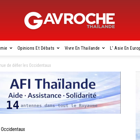
omie
Opinions Et Débats
Vivre En Thaïlande
L’ Asie En Euro
Gavroche
nue de défier les Occidentaux
Thaïlande
s Occidentaux