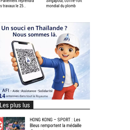
 Parlement reprendra
Singapour, coffre-fort
s travaux le 25...
mondial du plomb
Les plus lus
HONG KONG – SPORT : Les
Bleus remportent la médaille