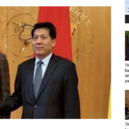
TH
Ba
dé
pa
TH