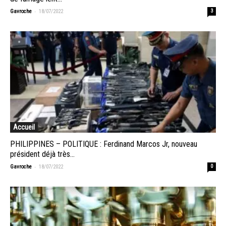
-
Gavroche
18/07/2022
3
Accueil
PHILIPPINES – POLITIQUE : Ferdinand Marcos Jr, nouveau
président déjà très...
-
Gavroche
18/07/2022
0