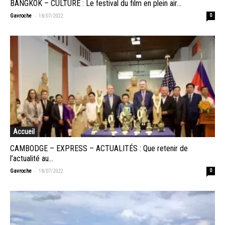
BANGKOK – CULTURE : Le festival du film en plein air...
-
Gavroche
18/07/2022
0
Accueil
CAMBODGE – EXPRESS – ACTUALITÉS : Que retenir de
l’actualité au...
-
Gavroche
18/07/2022
0