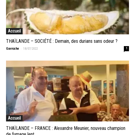
Accueil
THAÏLANDE – SOCIÉTÉ : Demain, des durians sans odeur ?
-
Gavroche
18/07/2022
1
Accueil
THAÏLANDE – FRANCE : Alexandre Meunier, nouveau champion
de fumage lent...